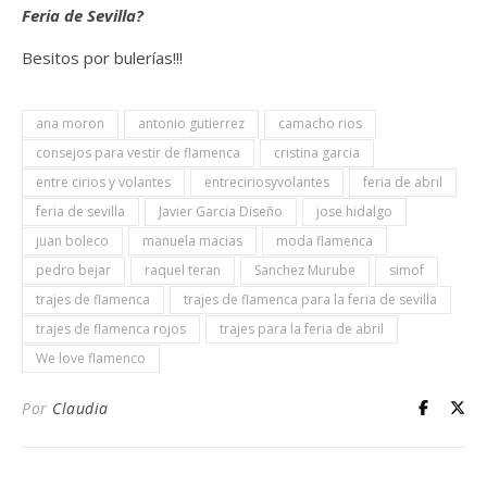
Feria de Sevilla?
Besitos por bulerías!!!
ana moron
antonio gutierrez
camacho rios
consejos para vestir de flamenca
cristina garcia
entre cirios y volantes
entreciriosyvolantes
feria de abril
feria de sevilla
Javier Garcia Diseño
jose hidalgo
juan boleco
manuela macias
moda flamenca
pedro bejar
raquel teran
Sanchez Murube
simof
trajes de flamenca
trajes de flamenca para la feria de sevilla
trajes de flamenca rojos
trajes para la feria de abril
We love flamenco
Por
Claudia