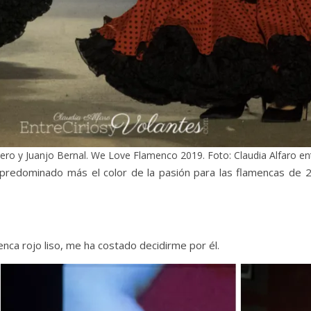
ro y Juanjo Bernal. We Love Flamenco 2019. Foto: Claudia Alfaro en
a predominado más el color de la pasión para las flamencas de
nca rojo liso, me ha costado decidirme por él.