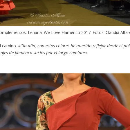
omplementos: Lenaná. We Love Flamenco 2017. Fotos: Claudia Alfaro
l camino. «
Claudia, con estos colores he querido reflejar desde el pol
 trajes de flamenca sucios por el largo caminar
»