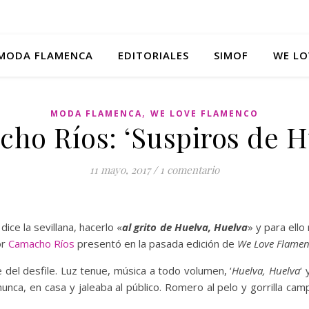
MODA FLAMENCA
EDITORIALES
SIMOF
WE LO
,
MODA FLAMENCA
WE LOVE FLAMENCO
ho Ríos: ‘Suspiros de H
11 mayo, 2017
/
1 comentario
ice la sevillana, hacerlo «
al grito de Huelva, Huelva
» y para ell
or
Camacho Ríos
presentó en la pasada edición de
We Love Flamen
del desfile. Luz tenue, música a todo volumen, ‘
Huelva, Huelva
‘
nca, en casa y jaleaba al público. Romero al pelo y gorrilla ca