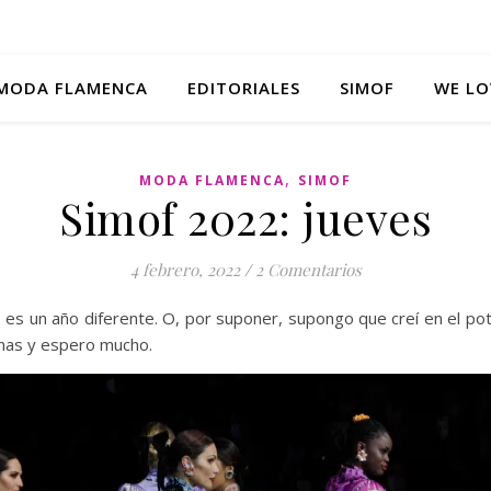
MODA FLAMENCA
EDITORIALES
SIMOF
WE LO
,
MODA FLAMENCA
SIMOF
Simof 2022: jueves
4 febrero, 2022
/
2 Comentarios
 un año diferente. O, por suponer, supongo que creí en el pote
onas y espero mucho.