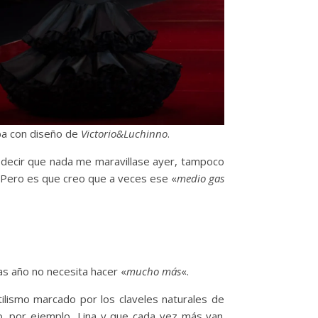
ba con diseño de
Victorio&Luchinno
.
o decir que nada me maravillase ayer, tampoco
. Pero es que creo que a veces ese «
medio gas
ras año no necesita hacer «
mucho más
«.
lismo marcado por los claveles naturales
de
, por ejemplo, Lina y que cada vez más van