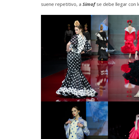
suene repetitivo, a
Simof
se debe llegar con 