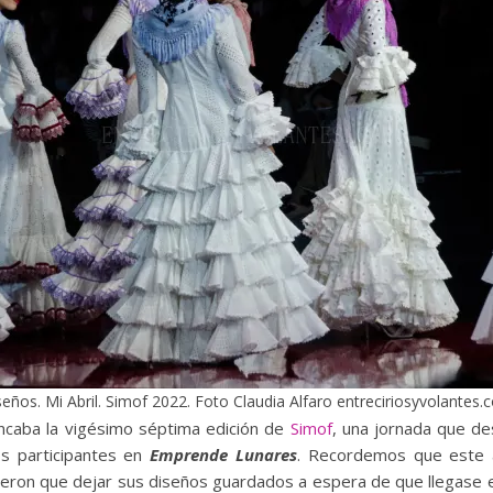
eños. Mi Abril. Simof 2022. Foto Claudia Alfaro entreciriosyvolantes
ncaba la vigésimo séptima edición de
Simof
, una jornada que d
os participantes en
Emprende Lunares
. Recordemos que este a
ieron que dejar sus diseños guardados a espera de que llegase e