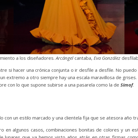
miento a los diseñadores.
Arcángel
cantaba,
Eva González
desfila
 si hacer una crónica conjunta o ir desfile a desfile. No pued
de un extremo a otro siempre hay una escala maravillosa de grises
bre con lo que supone subirse a una pasarela como la de
Simof
.
o con un estilo marcado y una clientela fija que se atesora año t
 en algunos casos, combinaciones bonitas de colores y un esti
 lunares que ya hemos visto años atrás en otras firmas como