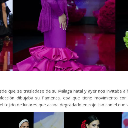
esde que se trasladase de su Málaga natal y ayer nos invitaba a ha
colección dibujaba su flamenca, esa que tiene movimiento co
l tejido de lunares que acaba degradado en rojo liso con el que vis