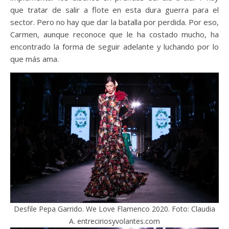
que tratar de salir a flote en esta dura guerra para el
sector. Pero no hay que dar la batalla por perdida. Por eso,
Carmen, aunque reconoce que le ha costado mucho, ha
encontrado la forma de seguir adelante y luchando por lo
que más ama.
Desfile Pepa Garrido. We Love Flamenco 2020. Foto: Claudia
A. entreciriosyvolantes.com