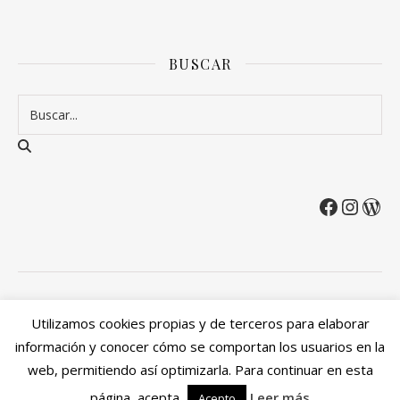
BUSCAR
2026 Entre Cirios y Volantes ©.
Utilizamos cookies propias y de terceros para elaborar
Política de privacidad
Política de devoluciones y reembolsos
información y conocer cómo se comportan los usuarios en la
Mi cuenta
web, permitiendo así optimizarla. Para continuar en esta
Ashe Tema de
WP Royal
.
página, acepta
Leer más
Acepto