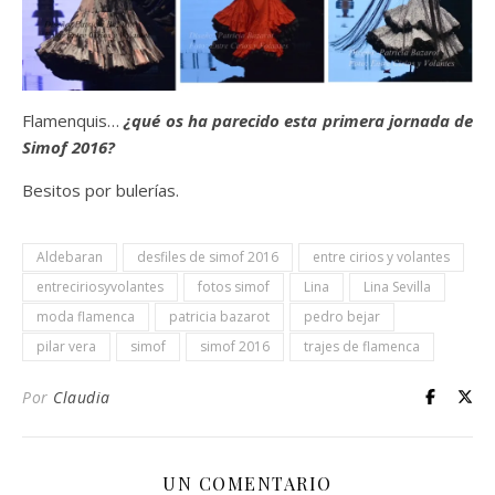
Flamenquis…
¿qué os ha parecido esta primera jornada de
Simof 2016?
Besitos por bulerías.
Aldebaran
desfiles de simof 2016
entre cirios y volantes
entreciriosyvolantes
fotos simof
Lina
Lina Sevilla
moda flamenca
patricia bazarot
pedro bejar
pilar vera
simof
simof 2016
trajes de flamenca
Por
Claudia
UN COMENTARIO