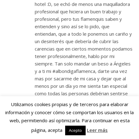
hotel :D, se echó de menos una maquilladora
profesional que hiciera un buen trabajo y
profesional, pero tus flamenquis saben y
entienden y sino así se lo pido, que
entiendan, que a todo le ponemos un cariño y
un desinterés que debería de cubrir las
carencias que en ciertos momentos podamos
tener profesionalmente, hablo por mi
siempre. Tan solo mandar un beso a Ángeles
y a ti mi #albondigaflamenca, darte una vez
mas por sacarme de mi casa y dejar que al
menos por un día yo me sienta tan especial
como todas las personas debérian sentirse
una vez es su vida, se despide la
Utilizamos cookies propias y de terceros para elaborar
#albondigapeluquera!! besitos REINA.
información y conocer cómo se comportan los usuarios en la
http://www.130ybajando.blogspot.com
web, permitiendo así optimizarla. Para continuar en esta
página, acepta
Leer más
Acepto