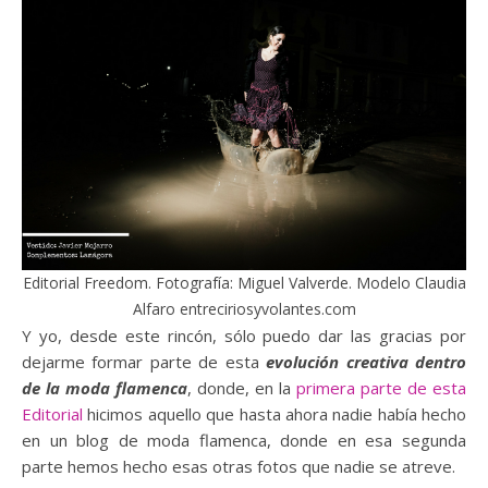
Editorial Freedom. Fotografía: Miguel Valverde. Modelo Claudia
Alfaro entreciriosyvolantes.com
Y yo, desde este rincón, sólo puedo dar las gracias por
dejarme formar parte de esta
evolución creativa dentro
de la moda flamenca
, donde, en la
primera parte de esta
Editorial
hicimos aquello que hasta ahora nadie había hecho
en un blog de moda flamenca, donde en esa segunda
parte hemos hecho esas otras fotos que nadie se atreve.