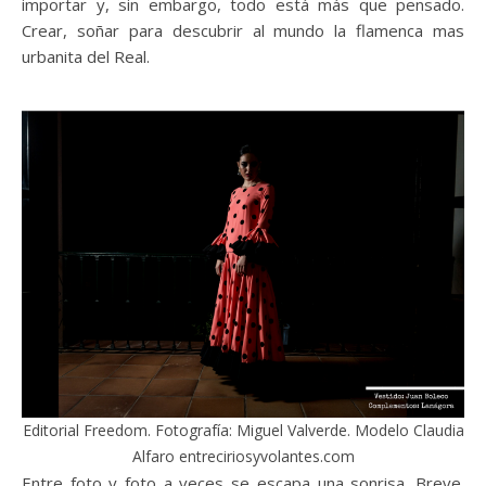
importar y, sin embargo, todo está más que pensado.
Crear, soñar para descubrir al mundo la flamenca mas
urbanita del Real.
Editorial Freedom. Fotografía: Miguel Valverde. Modelo Claudia
Alfaro entreciriosyvolantes.com
Entre foto y foto a veces se escapa una sonrisa. Breve.