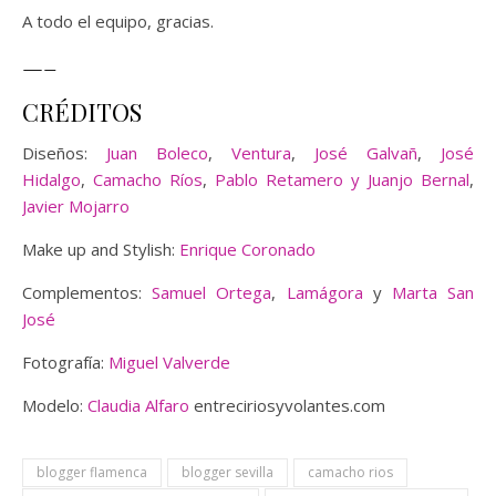
A todo el equipo, gracias.
—–
CRÉDITOS
Diseños:
Juan Boleco
,
Ventura
,
José Galvañ
,
José
Hidalgo
,
Camacho Ríos
,
Pablo Retamero y Juanjo Bernal
,
Javier Mojarro
Make up and Stylish:
Enrique Coronado
Complementos:
Samuel Ortega
,
Lamágora
y
Marta San
José
Fotografía:
Miguel Valverde
Modelo:
Claudia Alfaro
entreciriosyvolantes.com
blogger flamenca
blogger sevilla
camacho rios