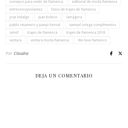
consejos para vestir de flamenca
editorial de moda flamenca
entreciriosyvolantes
fotos de trajes de flamenca
jose hidalgo
juan boleco
lamágora
pablo retamero y juanjo bernal
samuel ortega complmentos
simof
trajes de flamenca
trajes de flamenca 2018
ventura
ventura moda flamenca
We love flamenco
Por
Claudia
DEJA UN COMENTARIO