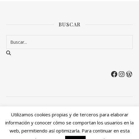
BUSCAR
2026 Entre Cirios y Volantes ©.
Utilizamos cookies propias y de terceros para elaborar
Política de privacidad
Política de devoluciones y reembolsos
información y conocer cómo se comportan los usuarios en la
Mi cuenta
web, permitiendo así optimizarla. Para continuar en esta
Ashe Tema de
WP Royal
.