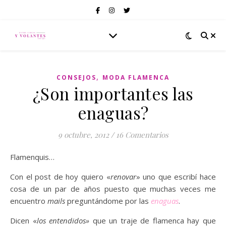
,
CONSEJOS
MODA FLAMENCA
¿Son importantes las
enaguas?
9 octubre, 2012
/
16 Comentarios
Flamenquis…
Con el post de hoy quiero «
renovar
» uno que escribí hace
cosa de un par de años puesto que muchas veces me
encuentro
mails
preguntándome por las
enaguas
.
Dicen «
los entendidos»
que un traje de flamenca hay que