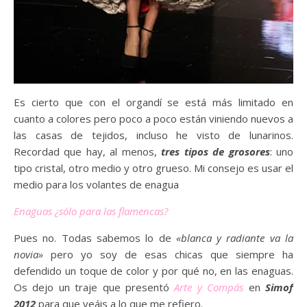
Es cierto que con el organdí se está más limitado en
cuanto a colores pero poco a poco están viniendo nuevos a
las casas de tejidos, incluso he visto de lunarinos.
Recordad que hay, al menos,
tres tipos de grosores
: uno
tipo cristal, otro medio y otro grueso. Mi consejo es usar el
medio para los volantes de enagua
Enaguas ¿sólo para las flamencas?
Pues no. Todas sabemos lo de
«blanca y radiante va la
novia»
pero yo soy de esas chicas que siempre ha
defendido un toque de color y por qué no, en las enaguas.
Os dejo un traje que presentó
Arte y Compás
en
Simof
2012
para que veáis a lo que me refiero.