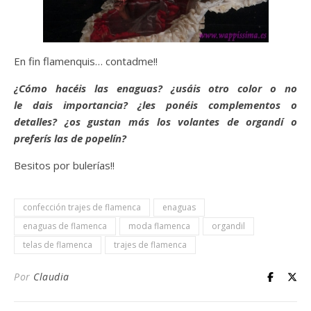
En fin flamenquis… contadme!!
¿Cómo hacéis las enaguas? ¿usáis otro color o no
le dais importancia? ¿les ponéis complementos o
detalles? ¿os gustan más los volantes de organdí o
preferís las de popelín?
Besitos por bulerías!!
confección trajes de flamenca
enaguas
enaguas de flamenca
moda flamenca
organdil
telas de flamenca
trajes de flamenca
Por
Claudia