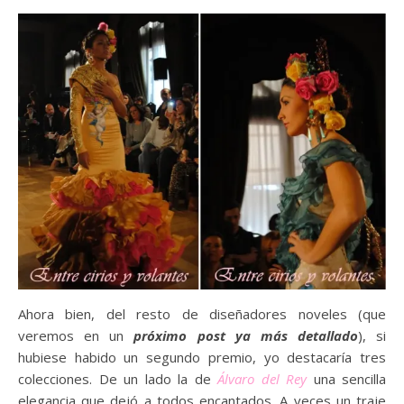
Ahora bien, del resto de diseñadores noveles (que
veremos en un
próximo post ya más detallado
), si
hubiese habido un segundo premio, yo destacaría tres
colecciones. De un lado la de
Álvaro del Rey
una sencilla
elegancia que dejó a todos encantados. A veces un traje