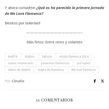
Y ahora contadme
¿Qué os ha parecido la primera jornada
de We Love Flamenco?
Besitos por bulerías!!
——————————————–
Más fotos: Entre cirios y volantes
#wlf14
dublos
fabiola
moda flamenca 2014
nuevo montecarlo
pasarelas flamencas
pol nuñez
taleer de diseño
trajes de flamenca
We love flamenco
Por
Claudia
11 COMENTARIOS