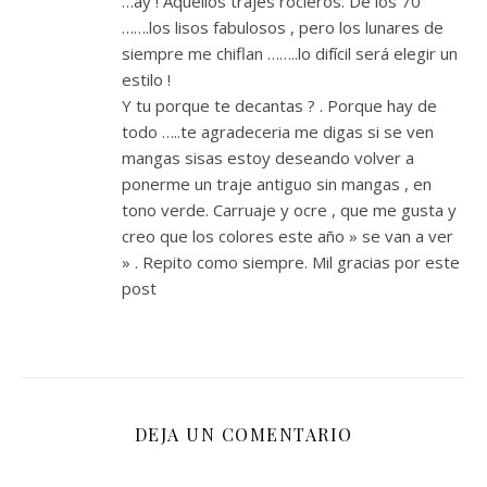
…ay ! Aquellos trajes rocieros. De los 70
…….los lisos fabulosos , pero los lunares de
siempre me chiflan ……..lo difícil será elegir un
estilo !
Y tu porque te decantas ? . Porque hay de
todo …..te agradeceria me digas si se ven
mangas sisas estoy deseando volver a
ponerme un traje antiguo sin mangas , en
tono verde. Carruaje y ocre , que me gusta y
creo que los colores este año » se van a ver
» . Repito como siempre. Mil gracias por este
post
DEJA UN COMENTARIO