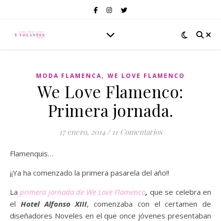
,
MODA FLAMENCA
WE LOVE FLAMENCO
We Love Flamenco:
Primera jornada.
17 enero, 2014
/
11 Comentarios
Flamenquis…
¡¡Ya ha comenzado la primera pasarela del año!!
La
primera jornada de We Love Flamenco
,
que se celebra en
el
Hotel Alfonso XIII
, comenzaba con el certamen de
diseñadores Noveles en el que once jóvenes presentaban