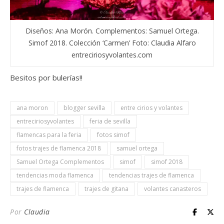
Diseños: Ana Morón. Complementos: Samuel Ortega.
Simof 2018. Colección ‘Carmen’ Foto: Claudia Alfaro
entreciriosyvolantes.com
Besitos por bulerías!!
ana moron
blogger sevilla
entre cirios y volantes
entreciriosyvolantes
feria de sevilla
flamencas para la feria
fotos simof
fotos trajes de flamenca 2018
samuel ortega
Samuel Ortega Complementos
simof
simof 2018
tendencias moda flamenca
tendencias trajes de flamenca
trajes de flamenca
trajes de gitana
volantes canasteros
Por
Claudia