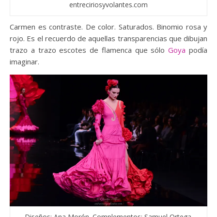
entreciriosyvolantes.com
Carmen es contraste. De color. Saturados. Binomio rosa y
rojo. Es el recuerdo de aquellas transparencias que dibujan
trazo a trazo escotes de flamenca que sólo
Goya
podía
imaginar.
Diseños: Ana Morón. Complementos: Samuel Ortega.