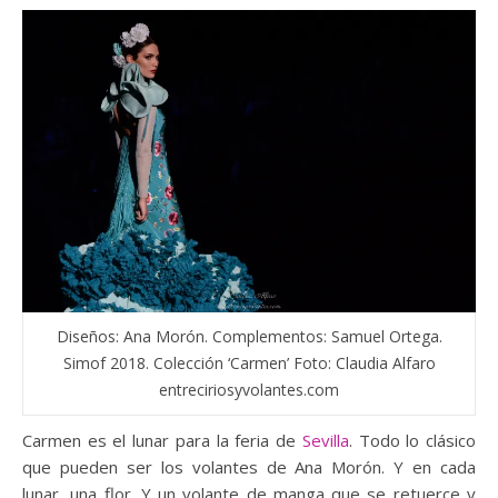
Diseños: Ana Morón. Complementos: Samuel Ortega.
Simof 2018. Colección ‘Carmen’ Foto: Claudia Alfaro
entreciriosyvolantes.com
Carmen es el lunar para la feria de
Sevilla
. Todo lo clásico
que pueden ser los volantes de Ana Morón. Y en cada
lunar, una flor. Y un volante de manga que se retuerce y