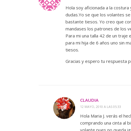
Hola soy aficionada a la costur
dudas.Yo se que los volantes se
bastante tiesos. Yo creo que co
mandases los patrones de los v
Para mi una talla 42 de un traje 
para mi hija de 6 años uno sin 
tiesos.
Gracias y espero tu respuesta p
CLAUDIA
12 MAYO, 2010 A LAS 05:33
Hola Maria J. verás el he
comprando una cinta al b
volante pues no queda ig