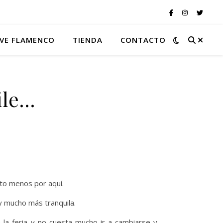
VE FLAMENCO
TIENDA
CONTACTO
aile…
to menos por aquí.
 y mucho más tranquila.
 la feria y no cuesta mucho ir a cambiarse y