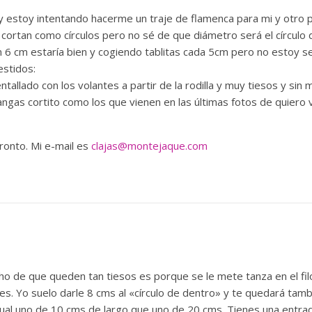
a y estoy intentando hacerme un traje de flamenca para mi y otro
 cortan como círculos pero no sé de que diámetro será el círculo
n 6 cm estaría bien y cogiendo tablitas cada 5cm pero no estoy 
estidos:
entallado con los volantes a partir de la rodilla y muy tiesos y sin
mangas cortito como los que vienen en las últimas fotos de quie
ronto. Mi e-mail es
clajas@montejaque.com
cho de que queden tan tiesos es porque se le mete tanza en el fil
ies. Yo suelo darle 8 cms al «círculo de dentro» y te quedará ta
ual uno de 10 cms de largo que uno de 20 cms. Tienes una entrad