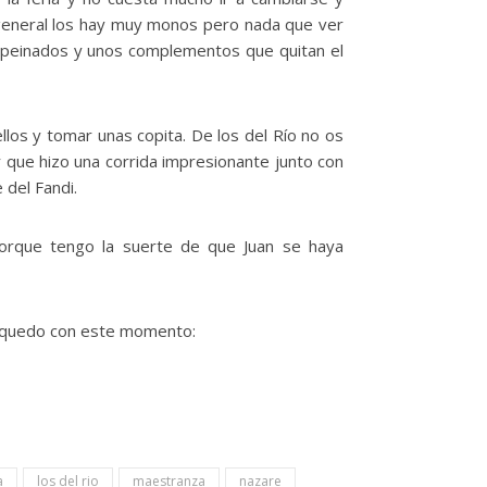
o general los hay muy monos pero nada que ver
 peinados y unos complementos que quitan el
ellos y tomar unas copita. De los del Río no os
 que hizo una corrida impresionante junto con
 del Fandi.
porque tengo la suerte de que Juan se haya
me quedo con este momento:
a
los del rio
maestranza
nazare