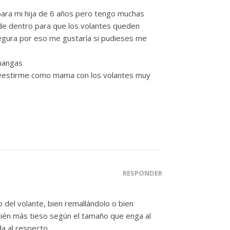
 para mi hija de 6 años pero tengo muchas
 de dentro para que los volantes queden
segura por eso me gustaría si pudieses me
 mangas
ro vestirme como mama con los volantes muy
RESPONDER
o del volante, bien remallándolo o bien
mbién más tieso según el tamaño que enga al
a al respecto.