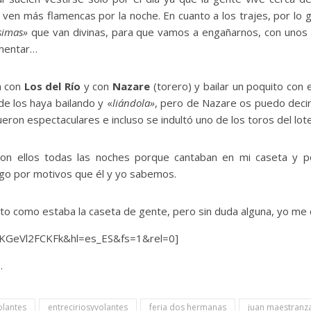
 ven más flamencas por la noche. En cuanto a los trajes, por l
ísimas»
que van divinas, para que vamos a engañarnos, con unos
omentar…
a con
Los del Río
y con
Nazare
(torero) y bailar un poquito con 
de los haya bailando y «
liándola»
, pero de Nazare os puedo decir
fueron espectaculares e incluso se indultó uno de los toros del lote
con ellos todas las noches porque cantaban en mi caseta y 
o por motivos que él y yo sabemos.
ento como estaba la caseta de gente, pero sin duda alguna, yo 
=KGeVl2FCKFk&hl=es_ES&fs=1&rel=0]
…
volantes
entreciriosyvolantes
feria dos hermanas
juan maestranz