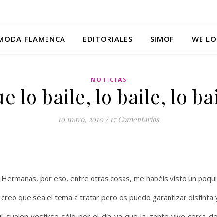
MODA FLAMENCA
EDITORIALES
SIMOF
WE LO
NOTICIAS
e lo baile, lo baile, lo b
10 mayo, 2010
/
17 Comentarios
 Hermanas, por eso, entre otras cosas, me habéis visto un poqui
o creo que sea el tema a tratar pero os puedo garantizar distinta
 suelen vestirse sólo por el día ya que la gente vive cerca de