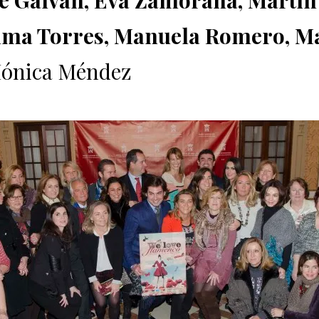
sé Galván, Eva Zamorana, Martín
Inma Torres, Manuela Romero, M
Mónica Méndez