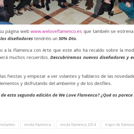
 su página web
www.weloveflamenco.es
que también se estrena
 los diseñadores
tendréis un
50% Dto.
 a la Flamenca con Arte que este año ha recaído sobre la mod
raerá muchos recuerdos.
Descubriremos nuevos diseñadores y e
las Fiestas y empezar a ver volantes y hablaros de las noveda
lementos y disfrutando del ambiente y de los desfiles.
s de esta segunda edición de We Love Flamenco? ¿Qué os parece 
yvolantes
moda flamenca
moda flamenca 2014
trajes de flamen