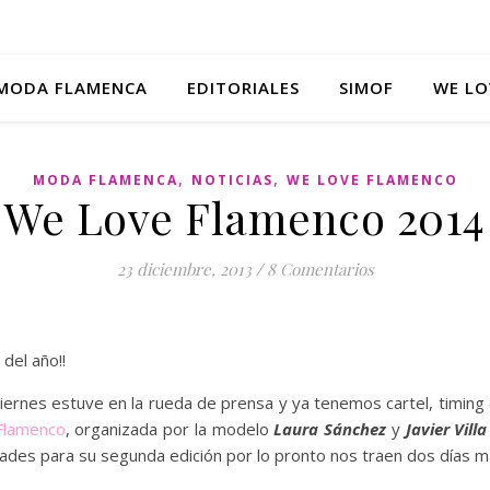
MODA FLAMENCA
EDITORIALES
SIMOF
WE LO
,
,
MODA FLAMENCA
NOTICIAS
WE LOVE FLAMENCO
We Love Flamenco 2014
23 diciembre, 2013
/
8 Comentarios
del año!!
 viernes estuve en la rueda de prensa y ya tenemos cartel, timing 
Flamenco
, organizada por la modelo
Laura Sánchez
y
Javier Villa
des para su segunda edición por lo pronto nos traen dos días m