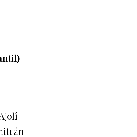
ntil)
Ajolí-
nitrán