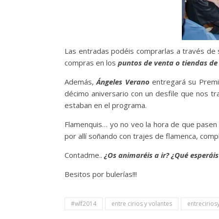
Las entradas podéis comprarlas a través de
compras en los
puntos de venta o tiendas de
Además,
Ángeles Verano
entregará su Premio
décimo aniversario con un desfile que nos t
estaban en el programa.
Flamenquis… yo no veo la hora de que pasen 
por allí soñando con trajes de flamenca, comp
Contadme..
¿Os animaréis a ir? ¿Qué esperái
Besitos por bulerías!!!
#wlf2014
entre cirios y volantes
entrecirios