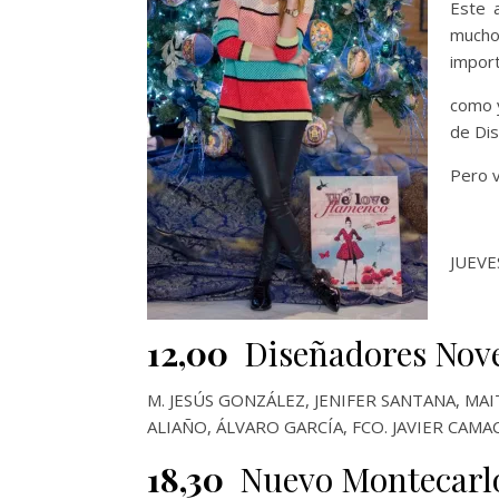
Este 
mucho
impor
como 
de Di
Pero 
JUEVE
12,00
Diseñadores Nove
M. JESÚS GONZÁLEZ, JENIFER SANTANA, M
ALIAÑO, ÁLVARO GARCÍA, FCO. JAVIER CAM
18,30
Nuevo Montecarlo