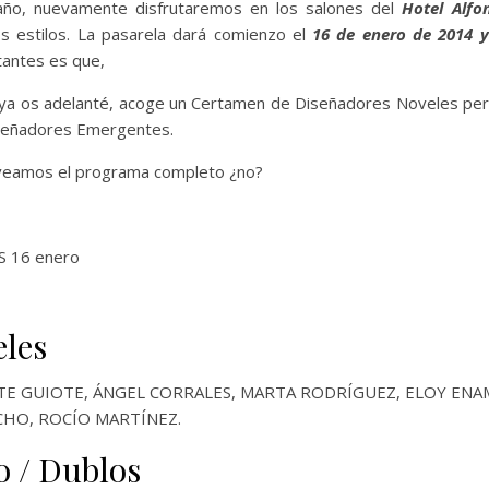
año, nuevamente disfrutaremos en los salones del
Hotel Alfon
s estilos. La pasarela dará comienzo el
16 de enero de 2014 y 
tantes es que,
ya os adelanté, acoge un Certamen de Diseñadores Noveles pero
señadores Emergentes.
veamos el programa completo ¿no?
S 16 enero
les
AITE GUIOTE, ÁNGEL CORRALES, MARTA RODRÍGUEZ, ELOY EN
ACHO, ROCÍO MARTÍNEZ.
 / Dublos