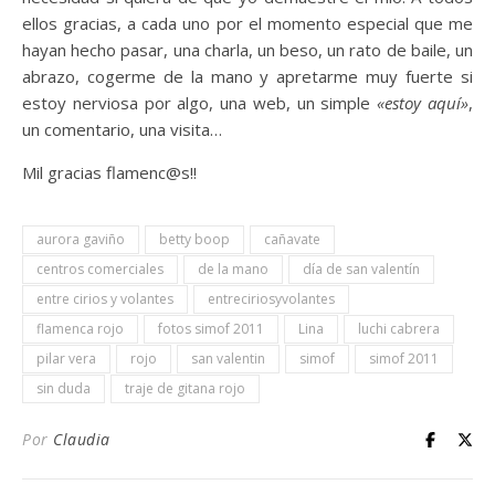
ellos gracias, a cada uno por el momento especial que me
hayan hecho pasar, una charla, un beso, un rato de baile, un
abrazo, cogerme de la mano y apretarme muy fuerte si
estoy nerviosa por algo, una web, un simple
«estoy aquí»
,
un comentario, una visita…
Mil gracias flamenc@s!!
aurora gaviño
betty boop
cañavate
centros comerciales
de la mano
día de san valentín
entre cirios y volantes
entreciriosyvolantes
flamenca rojo
fotos simof 2011
Lina
luchi cabrera
pilar vera
rojo
san valentin
simof
simof 2011
sin duda
traje de gitana rojo
Por
Claudia