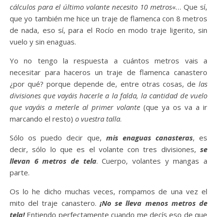
cálculos para el último volante necesito 10 metros
«… Que sí,
que yo también me hice un traje de flamenca con 8 metros
de nada, eso sí, para el Rocío en modo traje ligerito, sin
vuelo y sin enaguas.
Yo no tengo la respuesta a cuántos metros vais a
necesitar para haceros un traje de flamenca canastero
¿por qué? porque depende de, entre otras cosas, de
las
divisiones que vayáis hacerle a la falda, la cantidad de vuelo
que vayáis a meterle al primer volante
(que ya os va a ir
marcando el resto)
o vuestra talla
.
Sólo os puedo decir que,
mis enaguas canasteras
, es
decir, sólo lo que es el volante con tres divisiones,
se
llevan 6 metros de tela
. Cuerpo, volantes y mangas a
parte.
Os lo he dicho muchas veces, rompamos de una vez el
mito del traje canastero.
¡No se lleva menos metros de
tela!
Entiendo perfectamente cuando me decís eso de que