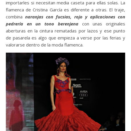
importarles si necesitan media caseta para ellas solas. La
flamenca de Cristina García es diferente a otras. El traje,
combina
naranjas con fucsias, rojo y aplicaciones con
pedrería en un tono berenjena
con unas originales
aberturas en la cintura rematadas por lazos y ese punto
de pasarela es algo que empieza a verse por las ferias y
valorarse dentro de la moda flamenca.