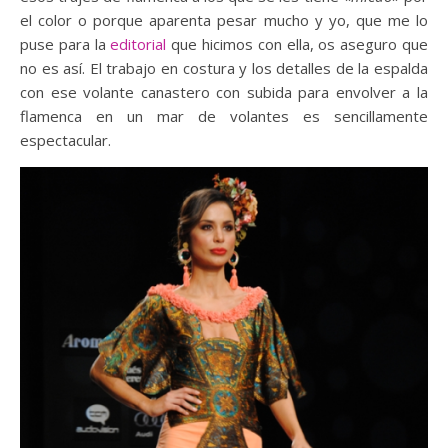
el color o porque aparenta pesar mucho y yo, que me lo
puse para la
editorial
que hicimos con ella, os aseguro que
no es así. El trabajo en costura y los detalles de la espalda
con ese volante canastero con subida para envolver a la
flamenca en un mar de volantes es sencillamente
espectacular.