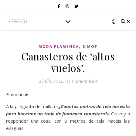
,
MODA FLAMENCA
SIMOF
Canasteros de ‘altos
vuelos’.
4 julio, 2014
/
13 Comentarios
Flamenquis…
A la pregunta del millón «
¿Cuántos metros de tela necesito
para hacerme un traje de flamenca canastero?»
Os voy a
responder una cosa: con 8 metros de tela, hacéis las
enaguas.