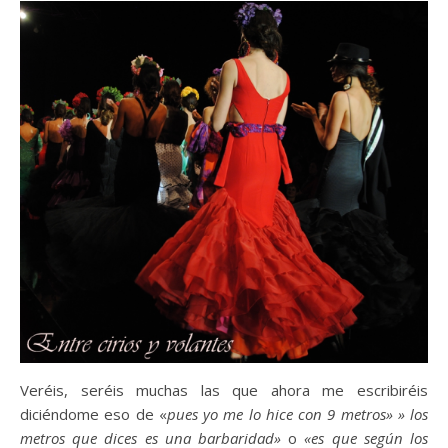
Veréis, seréis muchas las que ahora me escribiréis
diciéndome eso de «
pues yo me lo hice con 9 metros» » los
metros que dices es una barbaridad»
o
«es que según los