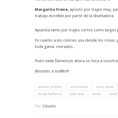
Margarita Freire,
apostó por trajes muy, pe
trabajo increíble por parte de la diseñadora.
Apuesta tanto por trajes cortos como largos
En cuanto a los colores usa desde los rosas,
toda gama morados…
Pues nada flamencas ahora os toca a vosotras 
Besotes a tod@s!!!
antonio jiménez
azul marino
curro duran
moda flamenca
pilar vera
simof
simof
Por
Claudia