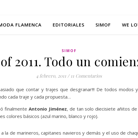
MODA FLAMENCA
EDITORIALES
SIMOF
WE LO
SIMOF
of 2011. Todo un comie
4 febrero, 2011
/
11 Comentarios
masiado que contar y trajes que desgranar!!! De todos modos 
ndo cada traje y cada propuesta…
nó finalmente
Antonio
Jiménez
, de tan solo diecisiete añitos d
es colores básicos (azul marino, blanco y rojo).
 a la de marineros, capitanes navieros y demás y el uso de chaq