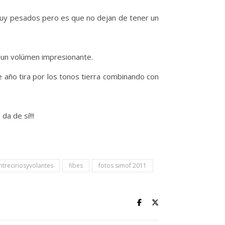
uy pesados pero es que no dejan de tener un
 un volúmen impresionante.
 año tira por los tonos tierra combinando con
a de sí!!!
ntreciriosyvolantes
fibes
fotos simof 2011