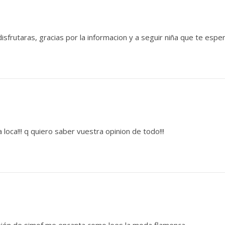
disfrutaras, gracias por la informacion y a seguir niña que te e
loca!!! q quiero saber vuestra opinion de todo!!!
isión de simof me encanta como lees la moda flamenca