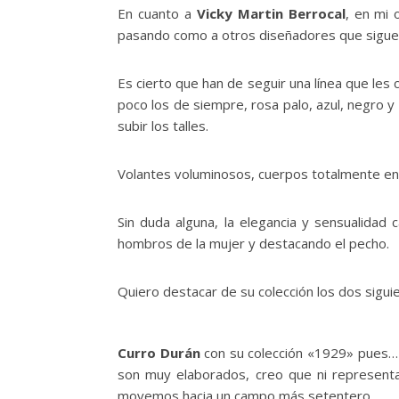
En cuanto a
Vicky Martin Berrocal
, en mi 
pasando como a otros diseñadores que siguen 
Es cierto que han de seguir una línea que les
poco los de siempre, rosa palo, azul, negro y r
subir los talles.
Volantes voluminosos, cuerpos totalmente ent
Sin duda alguna, la elegancia y sensualidad
hombros de la mujer y destacando el pecho.
Quiero destacar de su colección los dos sigui
Curro Durán
con su colección «1929» pues… 
son muy elaborados, creo que ni representa
movemos hacia un campo más setentero.