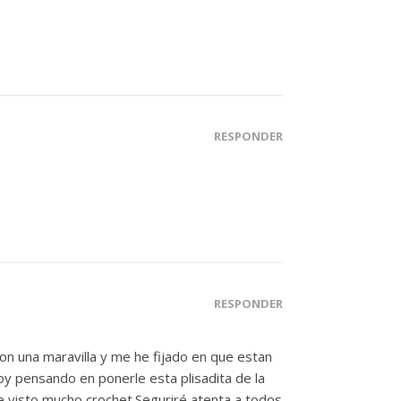
RESPONDER
RESPONDER
on una maravilla y me he fijado en que estan
oy pensando en ponerle esta plisadita de la
e visto mucho crochet.Seguriré atenta a todos