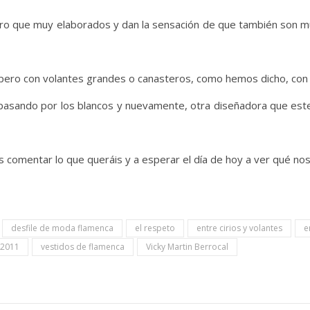
ro que muy elaborados y dan la sensación de que también son m
 pero con volantes grandes o canasteros, como hemos dicho, con
 pasando por los blancos y nuevamente, otra diseñadora que este
comentar lo que queráis y a esperar el día de hoy a ver qué nos d
desfile de moda flamenca
el respeto
entre cirios y volantes
e
 2011
vestidos de flamenca
Vicky Martin Berrocal