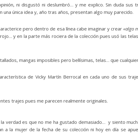
opinión, ni disgustó ni deslumbró… y me explico. Sin duda sus 
una única idea y, año tras años, presentan algo muy parecido.
 caracterice pero dentro de esa línea cabe imaginar y crear
«algo 
ojo… y en la parte más rociera de la colección pues usó las telas 
allados, mangas imposibles pero bellísimas, telas… que cualquie
 característica de Vicky Martín Berrocal en cada uno de sus tra
entes trajes pues me parecen realmente originales.
la verdad es que no me ha gustado demasiado… y siento mucho se
n a la mujer de la fecha de su colección ni hoy en día se apu