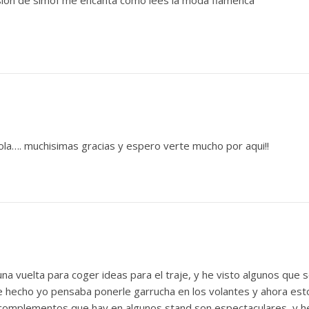
la…. muchisimas gracias y espero verte mucho por aqui!!
a vuelta para coger ideas para el traje, y he visto algunos que s
de hecho yo pensaba ponerle garrucha en los volantes y ahora est
 complementos que hay en algunos stand son espectaculares, y h