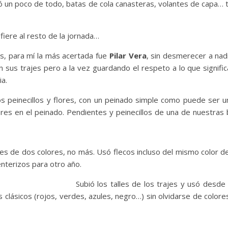
ó un poco de todo, batas de cola canasteras, volantes de capa… t
fiere al resto de la jornada…
s, para mí la más acertada fue
Pilar Vera
, sin desmerecer a nad
n sus trajes pero a la vez guardando el respeto a lo que signifi
ia.
los peinecillos y flores, con un peinado simple como puede ser 
lores en el peinado. Pendientes y peinecillos de una de nuestra
nes de dos colores, no más. Usó flecos incluso del mismo color del
enterizos para otro año.
Subió los talles de los trajes y usó des
ás clásicos (rojos, verdes, azules, negro…) sin olvidarse de color