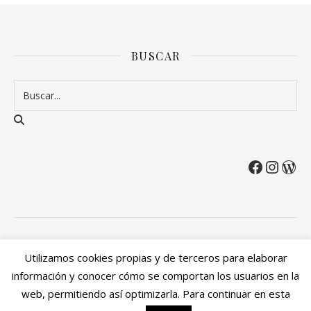
BUSCAR
2026 Entre Cirios y Volantes ©.
Utilizamos cookies propias y de terceros para elaborar
Política de privacidad
Política de devoluciones y reembolsos
información y conocer cómo se comportan los usuarios en la
Mi cuenta
web, permitiendo así optimizarla. Para continuar en esta
Ashe Tema de
WP Royal
.