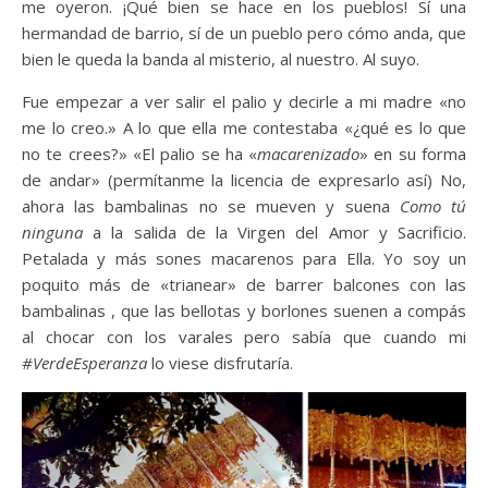
me oyeron. ¡Qué bien se hace en los pueblos! Sí una
hermandad de barrio, sí de un pueblo pero cómo anda, que
bien le queda la banda al misterio, al nuestro. Al suyo.
Fue empezar a ver salir el palio y decirle a mi madre «no
me lo creo.» A lo que ella me contestaba «¿qué es lo que
no te crees?» «El palio se ha «
macarenizado
» en su forma
de andar» (permítanme la licencia de expresarlo así) No,
ahora las bambalinas no se mueven y suena
Como tú
ninguna
a la salida de la Virgen del Amor y Sacrificio.
Petalada y más sones macarenos para Ella. Yo soy un
poquito más de «trianear» de barrer balcones con las
bambalinas , que las bellotas y borlones suenen a compás
al chocar con los varales pero sabía que cuando mi
#VerdeEsperanza
lo viese disfrutaría.