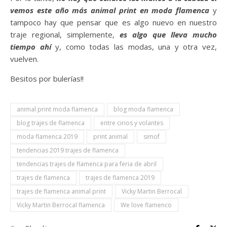
vemos este año más animal print en moda flamenca
y
tampoco hay que pensar que es algo nuevo en nuestro
traje regional, simplemente,
es algo que lleva mucho
tiempo ahí
y, como todas las modas, una y otra vez,
vuelven.
Besitos por bulerías!!
animal print moda flamenca
blog moda flamenca
blog trajes de flamenca
entre cirios y volantes
moda flamenca 2019
print animal
simof
tendencias 2019 trajes de flamenca
tendencias trajes de flamenca para feria de abril
trajes de flamenca
trajes de flamenca 2019
trajes de flamenca animal print
Vicky Martin Berrocal
Vicky Martin Berrocal flamenca
We love flamenco