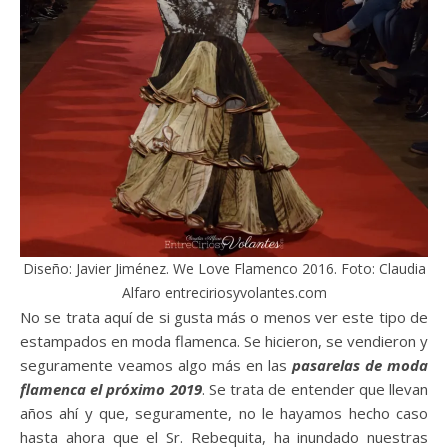
Diseño: Javier Jiménez. We Love Flamenco 2016. Foto: Claudia
Alfaro entreciriosyvolantes.com
No se trata aquí de si gusta más o menos ver este tipo de
estampados en moda flamenca. Se hicieron, se vendieron y
seguramente veamos algo más en las
pasarelas de moda
flamenca el próximo 201
9
. Se trata de entender que llevan
años ahí y que, seguramente, no le hayamos hecho caso
hasta ahora que el Sr. Rebequita, ha inundado nuestras