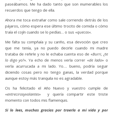
paseábamos. Me ha dado tanto que son inumerables los
recuerdos que tengo de ella.
Ahora me toca extrañar como sale corriendo detrás de los
pájaros, cómo espera ese último trocito de comida o cómo
traía el cojín cuando se lo pedías… o sus «
quecos
«.
Me falta su compñaía y su cariño, esa devoción que creo
que me tenía, ya no puedo decirle cuando mi madre
trataba de reñirle y no le echaba cuenta eso de «
Burri, ¿te
lo digo yo?
«. Ya echo de menos verla correr «
de lado
» o
verla acurrucada a mi lado. Yo…. bueno, podría seguir
diciendo cosas pero no tengo ganas, la verdad porque
aunque estoy más tranquila no es agradable.
Os ha felicitado el Año Nuevo y vuestro cumple de
«
entrecirosyvolantes
» y quería compartir este triste
momento con todos mis flamenquis.
Si lo lees, muchas gracias por traerla a mi vida y por