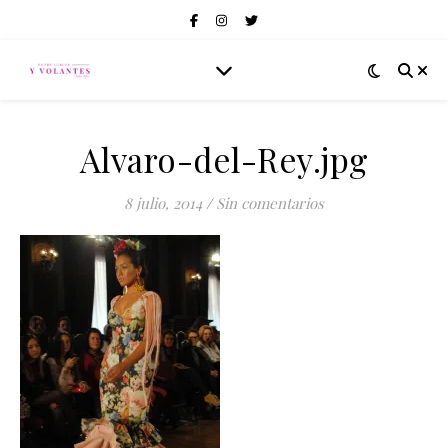
Alvaro-del-Rey.jpg
8 julio, 2014
/
Sin comentarios