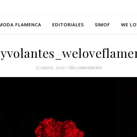
MODA FLAMENCA
EDITORIALES
SIMOF
WE LO
osyvolantes_weloveflame
17 enero, 2022
/
Sin comentarios