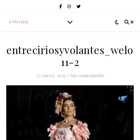
entreciriosyvolantes_welo
11-2
17 enero, 2022
/
Sin comentarios