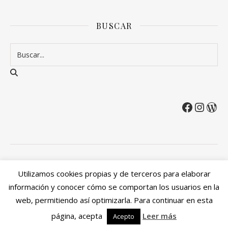
BUSCAR
2026 Entre Cirios y Volantes ©.
Utilizamos cookies propias y de terceros para elaborar
Política de privacidad
Política de devoluciones y reembolsos
información y conocer cómo se comportan los usuarios en la
Mi cuenta
web, permitiendo así optimizarla. Para continuar en esta
Ashe Tema de
WP Royal
.
página, acepta
Leer más
Acepto