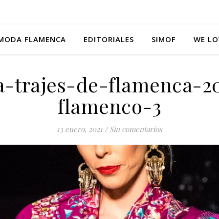
MODA FLAMENCA
EDITORIALES
SIMOF
WE LO
ta-trajes-de-flamenca-2
flamenco-3
13 enero, 2021
/
Sin comentarios