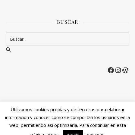
BUSCAR
2026 Entre Cirios y Volantes ©.
Utilizamos cookies propias y de terceros para elaborar
Política de privacidad
Política de devoluciones y reembolsos
información y conocer cómo se comportan los usuarios en la
Mi cuenta
web, permitiendo así optimizarla. Para continuar en esta
Ashe Tema de
WP Royal
.
página, acepta
Leer más
Acepto