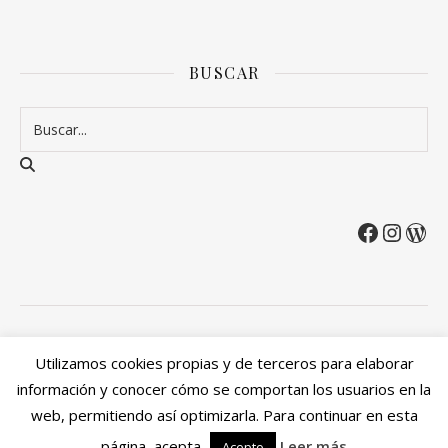
BUSCAR
2026 Entre Cirios y Volantes ©.
Utilizamos cookies propias y de terceros para elaborar
Política de privacidad
Política de devoluciones y reembolsos
información y conocer cómo se comportan los usuarios en la
Mi cuenta
web, permitiendo así optimizarla. Para continuar en esta
Ashe Tema de
WP Royal
.
página, acepta
Leer más
Acepto