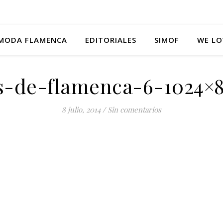
MODA FLAMENCA
EDITORIALES
SIMOF
WE LO
s-de-flamenca-6-1024×8
8 julio, 2014
/
Sin comentarios