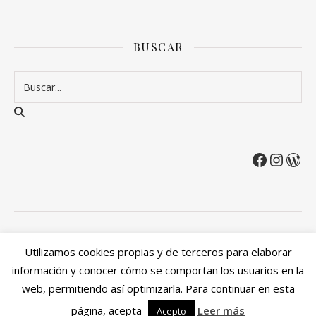
BUSCAR
2026 Entre Cirios y Volantes ©.
Utilizamos cookies propias y de terceros para elaborar
Política de privacidad
Política de devoluciones y reembolsos
información y conocer cómo se comportan los usuarios en la
Mi cuenta
web, permitiendo así optimizarla. Para continuar en esta
Ashe Tema de
WP Royal
.
página, acepta
Leer más
Acepto