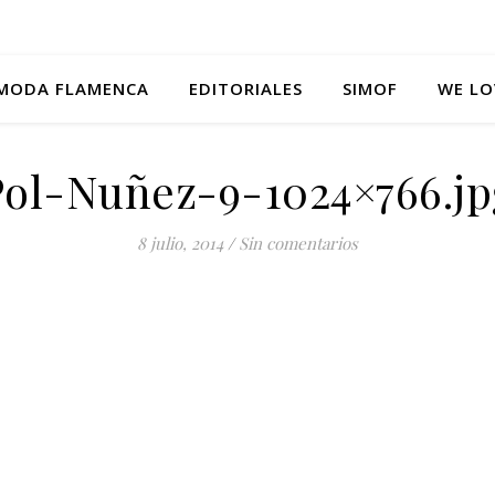
MODA FLAMENCA
EDITORIALES
SIMOF
WE LO
Pol-Nuñez-9-1024×766.jp
8 julio, 2014
/
Sin comentarios