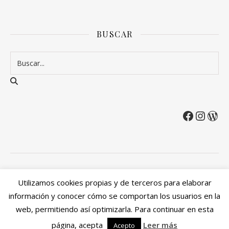
BUSCAR
2026 Entre Cirios y Volantes ©.
Utilizamos cookies propias y de terceros para elaborar
Política de privacidad
Política de devoluciones y reembolsos
información y conocer cómo se comportan los usuarios en la
Mi cuenta
web, permitiendo así optimizarla. Para continuar en esta
Ashe Tema de
WP Royal
.
página, acepta
Leer más
Acepto