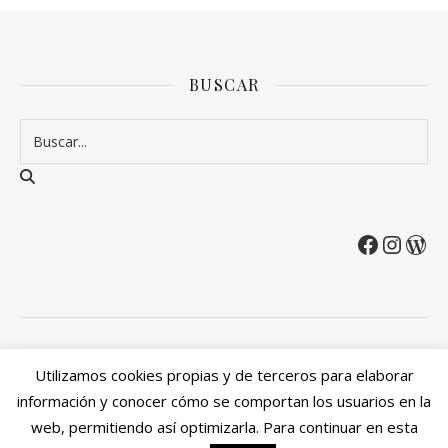
BUSCAR
2026 Entre Cirios y Volantes ©.
Utilizamos cookies propias y de terceros para elaborar
Política de privacidad
Política de devoluciones y reembolsos
información y conocer cómo se comportan los usuarios en la
Mi cuenta
web, permitiendo así optimizarla. Para continuar en esta