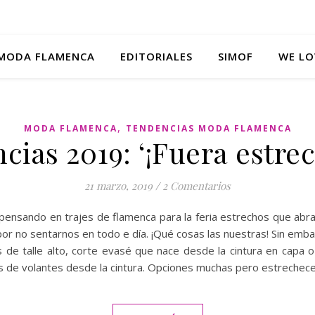
MODA FLAMENCA
EDITORIALES
SIMOF
WE LO
,
MODA FLAMENCA
TENDENCIAS MODA FLAMENCA
cias 2019: ‘¡Fuera estrec
21 marzo, 2019
/
2 Comentarios
sando en trajes de flamenca para la feria estrechos que abran c
or no sentarnos en todo e día. ¡Qué cosas las nuestras! Sin em
as de talle alto, corte evasé que nace desde la cintura en capa 
das de volantes desde la cintura. Opciones muchas pero estreche