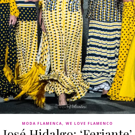
,
MODA FLAMENCA
WE LOVE FLAMENCO
José Hidalgo: ‘Feriante’