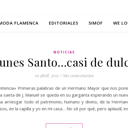
MODA FLAMENCA
EDITORIALES
SIMOF
WE LO
NOTICIAS
unes Santo…casi de dul
19 abril, 2011
/
Sin comentarios
penitencia» Primeras palabras de un Hermano Mayor que nos pon
la saeta de j. Manuel se queda en su garganta esperando un nuevo
ena arriesgar todo el patrimonio, humano y divino, de la Herma
ausos, en la capilla y yo en mi casa… No sé por qué, pero aplaudí, 