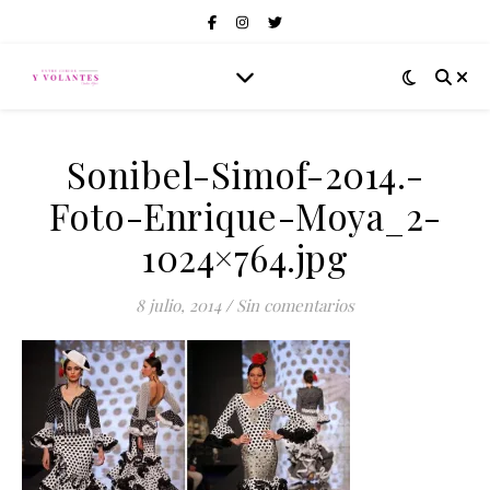
Sonibel-Simof-2014.-
Foto-Enrique-Moya_2-
1024×764.jpg
8 julio, 2014
/
Sin comentarios