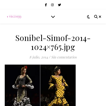
Sonibel-Simof-2014-
1024×765.jpg
8 julio, 2014
/
Sin comentarios