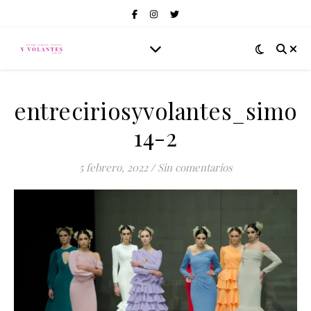
entreciriosyvolantes_simof
14-2
5 febrero, 2022
/
Sin comentarios