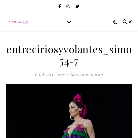
entreciriosyvolantes_simof
54-7
6 febrero, 2022
/
Sin comentarios