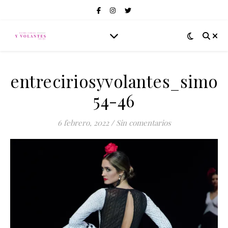
entreciriosyvolantes_simof
54-46
6 febrero, 2022
/
Sin comentarios