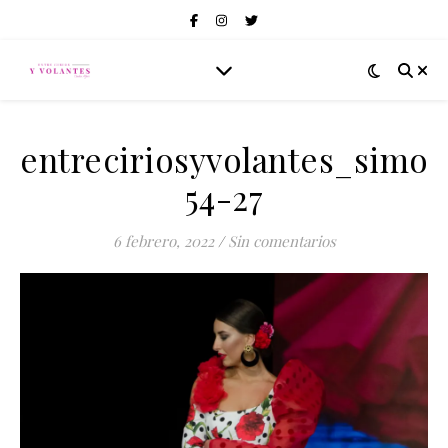
entreciriosyvolantes_simof
54-27
6 febrero, 2022
/
Sin comentarios