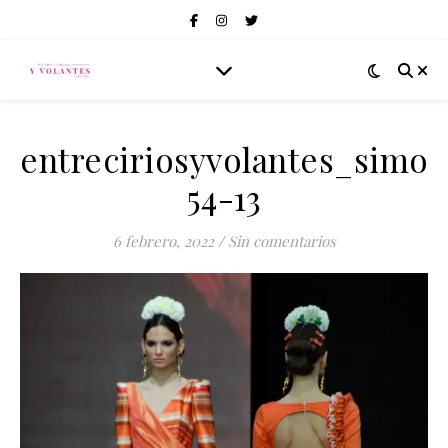
entreciriosyvolantes_simof
54-13
6 febrero, 2022
/
Sin comentarios