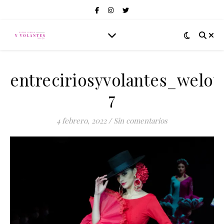
entreciriosyvolantes_welo
7
4 febrero, 2022
/
Sin comentarios