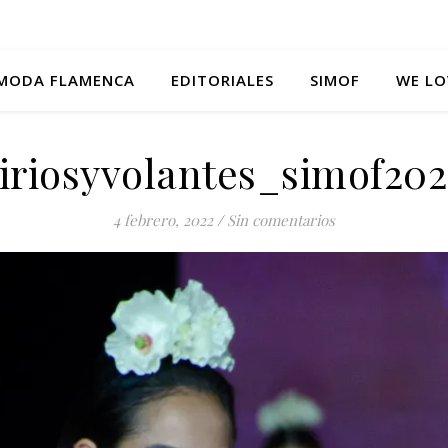
MODA FLAMENCA
EDITORIALES
SIMOF
WE LO
iriosyvolantes_simof20
4 febrero, 2022
/
Sin comentarios