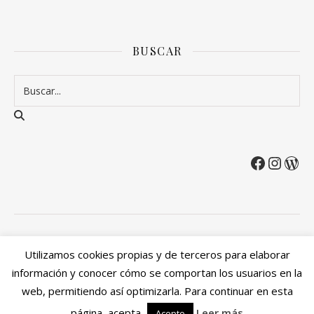
BUSCAR
2026 Entre Cirios y Volantes ©.
Utilizamos cookies propias y de terceros para elaborar
Política de privacidad
Política de devoluciones y reembolsos
información y conocer cómo se comportan los usuarios en la
Mi cuenta
web, permitiendo así optimizarla. Para continuar en esta
Ashe Tema de
WP Royal
.
página, acepta
Leer más
Acepto