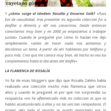
Y
¿cómo surge el tándem Rosalía y Encarna Solá?
«
Pues
fue de casualidad, tras presentar mi segunda colección fui a
desfilar a Almería y allí nos conocimos. Desde entonces
conectamos muy bien y en 2008 ya empezamos a trabajar
juntas
» Cuando le pregunté por cómo lo hacían me dijo
simplemente «
antes de hacer nada nos sentamos y
decidimos un tema. A partir de ahí hablamos por teléfono y
poco más. Creo que me conoce muy bien, de hecho no veo los
complementos hasta el día antes del desfile
«
LA FLAMENCA DE ROSALÍA
Yo fui de esas bloggers que dijo que Rosalía Zahíno había
realizado una colección mucho más flamenca que otros
años y cuando le pregunté el por qué me sorprendió su
respuesta «
no he aflamencado más mi coleccion es que os
habéis acostumbrado a ellas y no las veis tan rompedoras. El
primer año todo el mundo se quedó impactado por lo