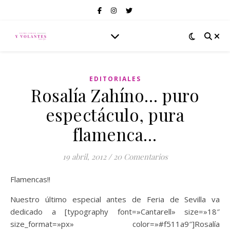
EDITORIALES
Rosalía Zahíno… puro
espectáculo, pura
flamenca…
19 abril, 2012
/
20 Comentarios
Flamencas!!
Nuestro último especial antes de Feria de Sevilla va
dedicado a [typography font=»Cantarell» size=»18″
size_format=»px» color=»#f511a9″]Rosalía