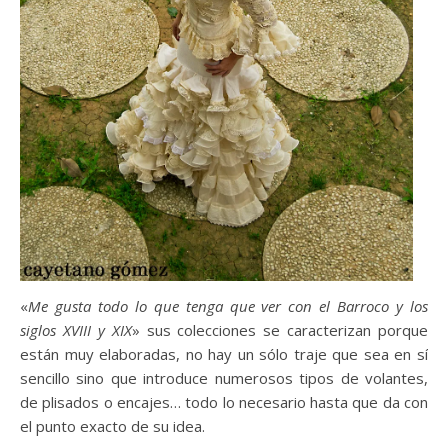
«
Me gusta todo lo que tenga que ver con el Barroco y los
siglos XVIII y XIX
» sus colecciones se caracterizan porque
están muy elaboradas, no hay un sólo traje que sea en sí
sencillo sino que introduce numerosos tipos de volantes,
de plisados o encajes… todo lo necesario hasta que da con
el punto exacto de su idea.