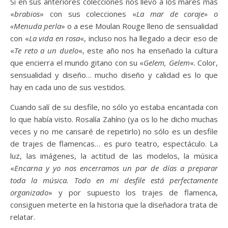
Si en sus anteriores colecciones nos llevó a los mares más
«
brabios
» con sus colecciones «
La mar de coraje» o
«Menuda perla
» o a ese Moulan Rouge lleno de sensualidad
con «
La vida en rosa
«, incluso nos ha llegado a decir eso de
«
Te reto a un duelo
«, este año nos ha enseñado la cultura
que encierra el mundo gitano con su «
Gelem, Gelem
«. Color,
sensualidad y diseño… mucho diseño y calidad es lo que
hay en cada uno de sus vestidos.
Cuando salí de su desfile, no sólo yo estaba encantada con
lo que había visto. Rosalía Zahíno (ya os lo he dicho muchas
veces y no me cansaré de repetirlo) no sólo es un desfile
de trajes de flamencas… es puro teatro, espectáculo. La
luz, las imágenes, la actitud de las modelos, la música
«
Encarna y yo nos encerramos un par de días a preparar
toda la música. Todo en mi desfile está perfectamente
organizado
» y por supuesto los trajes de flamenca,
consiguen meterte en la historia que la diseñadora trata de
relatar.