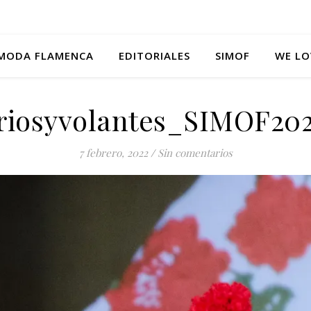
MODA FLAMENCA
EDITORIALES
SIMOF
WE LO
iriosyvolantes_SIMOF202
7 febrero, 2022
/
Sin comentarios