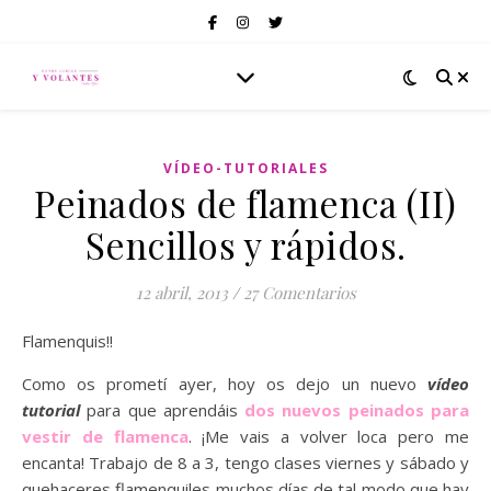
VÍDEO-TUTORIALES
Peinados de flamenca (II)
Sencillos y rápidos.
12 abril, 2013
/
27 Comentarios
Flamenquis!!
Como os prometí ayer, hoy os dejo un nuevo
vídeo
tutorial
para que aprendáis
dos nuevos peinados para
vestir de flamenca
. ¡Me vais a volver loca pero me
encanta! Trabajo de 8 a 3, tengo clases viernes y sábado y
quehaceres flamenquiles muchos días de tal modo que hay