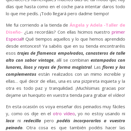
días que hasta como en el coche para intentar daros todo
lo que me pedís. ¡Todo llegará pero dadme tiempo!
Me fui corriendo a la tienda de
Ángela y Adela -Taller de
Diseño-
¿Las recordáis? Con ellas hicimos nuestro
primer
Especial
!! Qué tiempos aquellos y lo que hemos aprendido
desde entonces!! Ya sabéis que en su tienda encontraréis
esos
trajes de flamenca empolvados, canasteros de talle
alto con sabor vintage
, allí se combinan
estampados con
lunares, lisos y rayas de forma magistral
. Las
flores y los
complementos
están realizados con un mimo increíble y
ellas… qué decir de ellas, una es una pizpireta inquieta y la
otra es todo paz y tranquilidad. ¡Muchísimas gracias por
dejame un huequito en vuestra tienda para grabar el vídeo!
En esta ocasión os voya enseñar dos peinados muy fáciles
y, como os dije en el
otro vídeo
, yo no estoy usando ni
laca
ni
redecilla
pero
podéis incorporarlas a vuestro
peinado
. Otra cosa es que también podéis hacer las