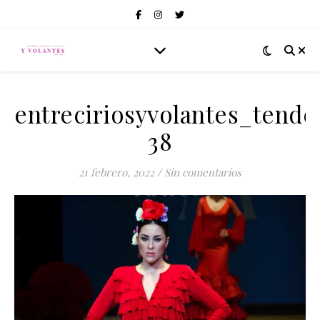
entreciriosyvolantes_tend
38
21 febrero, 2022
/
Sin comentarios