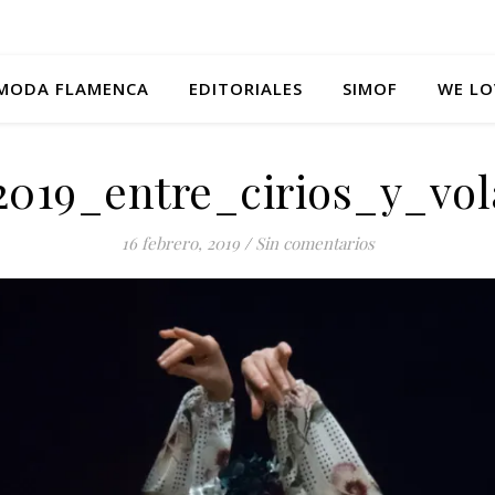
MODA FLAMENCA
EDITORIALES
SIMOF
WE LO
2019_entre_cirios_y_vol
16 febrero, 2019
/
Sin comentarios