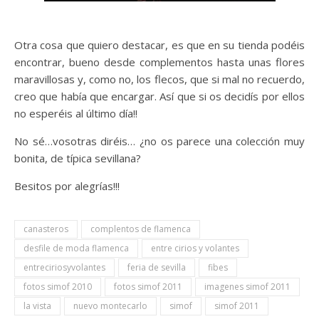
Otra cosa que quiero destacar, es que en su tienda podéis
encontrar, bueno desde complementos hasta unas flores
maravillosas y, como no, los flecos, que si mal no recuerdo,
creo que había que encargar. Así que si os decidís por ellos
no esperéis al último día!!
No sé…vosotras diréis… ¿no os parece una colección muy
bonita, de típica sevillana?
Besitos por alegrías!!!
canasteros
complentos de flamenca
desfile de moda flamenca
entre cirios y volantes
entreciriosyvolantes
feria de sevilla
fibes
fotos simof 2010
fotos simof 2011
imagenes simof 2011
la vista
nuevo montecarlo
simof
simof 2011