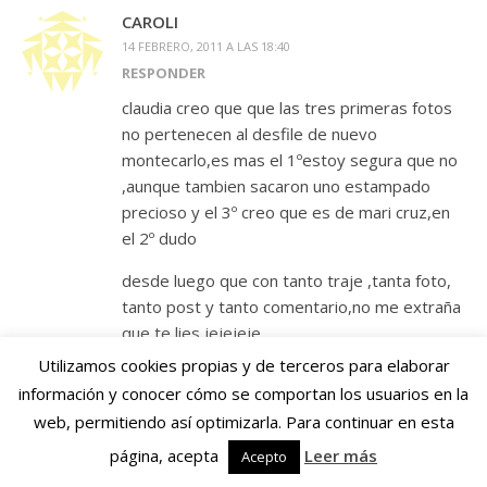
CAROLI
14 FEBRERO, 2011 A LAS 18:40
RESPONDER
claudia creo que que las tres primeras fotos
no pertenecen al desfile de nuevo
montecarlo,es mas el 1ºestoy segura que no
,aunque tambien sacaron uno estampado
precioso y el 3º creo que es de mari cruz,en
el 2º dudo
desde luego que con tanto traje ,tanta foto,
tanto post y tanto comentario,no me extraña
que te lies jejejeje
Utilizamos cookies propias y de terceros para elaborar
información y conocer cómo se comportan los usuarios en la
web, permitiendo así optimizarla. Para continuar en esta
página, acepta
Leer más
Acepto
CLAUDIA